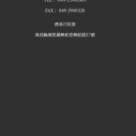
FAX：
049-2900328
綠溪行民宿
南投縣埔里鎮蜈蚣里蜈蚣路57號