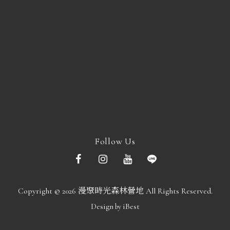
Follow Us
Copyright ©
2026
漫聚時光森林營地
All Rights Reserved.
Design
iBest
by