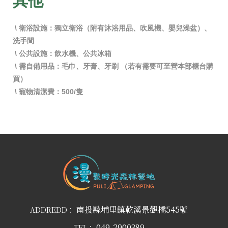
其他
\ 衛浴設施：獨立衛浴（附有沐浴用品、吹風機、嬰兒澡盆）、
洗手間
\ 公共設施：飲水機、公共冰箱
\ 需自備用品：毛巾、牙膏、牙刷 （若有需要可至營本部櫃台購
買）
\ 寵物清潔費：500/隻
南投縣埔里鎮乾溪景觀橋545號
ADDREDD：
049-2900389
TEL：