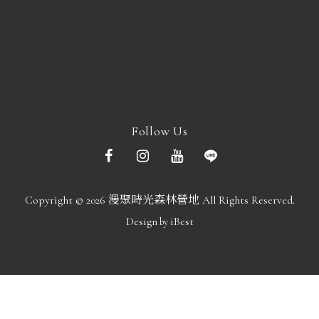
Follow Us
Copyright ©
2026
漫聚時光森林營地
All Rights Reserved.
Design
iBest
by