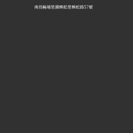
南投縣埔里鎮蜈蚣里蜈蚣路57號