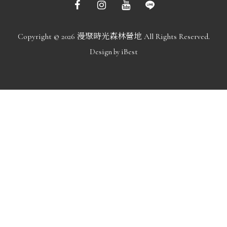
Copyright ©
2026
漫聚時光森林營地
All Rights Reserved.
Design
iBest
by