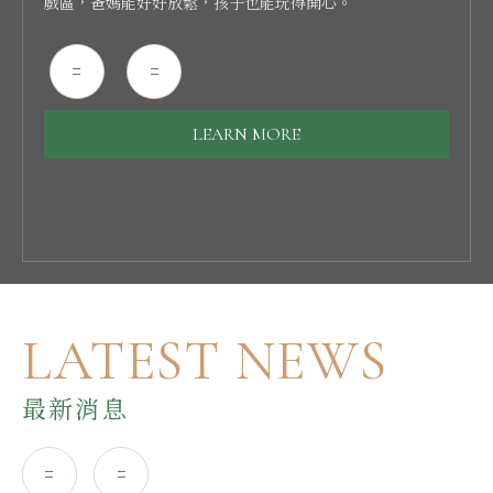
有獨立衛浴與冷暖氣設備，並已全面更新，兼顧舒適度與使
備獨立衛浴與冷暖氣設備，全面更新後更加清新舒適，提供
造車體外觀，宛如停泊於森林中的復古列車。 搭配溫潤木質
隱密更自在； 是科技結合大自然生活的最佳享受。
戲區，爸媽能好好放鬆，孩子也能玩得開心。
可變身大通鋪，寬敞的活動空間，充滿孩子的歡笑聲，家庭
用便利性，入住體驗更加升級。
輕鬆自在的住宿環境。
調設計，結合自然與懷舊風情，打造南投少見的森林露營新
聚會出遊最棒的選擇!
體驗。 不論是親子同遊還是好友出遊，都能享受專屬空間、
一起玩、一起住的自在時光。
LEARN MORE
LEARN MORE
LEARN MORE
LEARN MORE
LEARN MORE
LEARN MORE
LEARN MORE
LATEST NEWS
最新消息