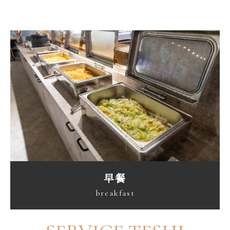
早餐
breakfast