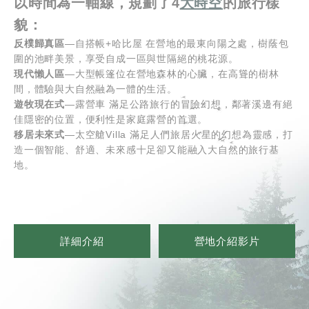
以時間為一軸線
，規劃了4
大時空
的旅行樣
貌：
反樸歸真區
—自搭帳+哈比屋 在營地的最東向陽之處，樹蔭包
圍的池畔美景，享受自成一區與世隔絕的桃花源。
現代懶人區
—大型帳篷位在營地森林的心臟，在高聳的樹林
間，體驗與大自然融為一體的生活。
遊牧現在式
—露營車 滿足公路旅行的冒險幻想，鄰著溪邊有絕
佳隱密的位置，便利性是家庭露營的首選。
移居未來式
—太空艙Villa 滿足人們旅居火星的幻想為靈感，打
造一個智能、舒適、未來感十足卻又能融入大自然的旅行基
地。
詳細介紹
營地介紹影片