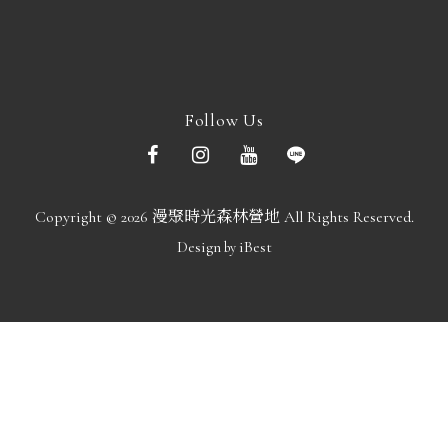
Follow Us
Copyright ©
2026
漫聚時光森林營地
All Rights Reserved.
Design
iBest
by