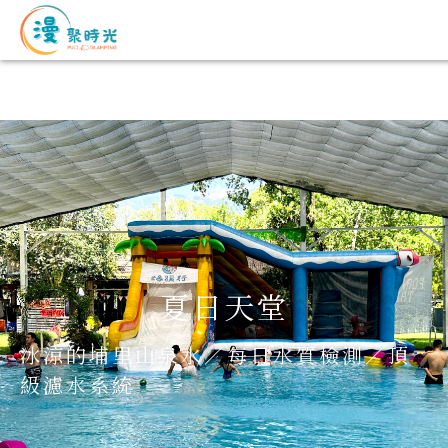
夏日天堂
冰涼的埔里山泉水／每日水質檢測／頂
級濾水系統