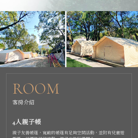
ROOM
客房介紹
豪華4人帳
大型兩人帳
驛馬車露營車
領航者露營車
太空艙Villa
4人親子帳
6人親子帳
超大空間配置，行李擺放與室內活動皆寬敞不擁擠；帳內設
空間規劃舒適有餘裕，動線順暢，行李放置不壓迫；帳內配
2022 年全新推出的驛馬車露營車，以美式古典馬車為靈感打
【領航者露營車】 2022年全新登場美式豪華露營車！
獨立庭院專屬客廳帳以及植栽圍籬， 讓一家人的露營生活更
親子友善帳篷，寬敞的帳篷有足夠空間活動，並附有兒童遊
人數多也沒關係，大型親子友善帳，三張雙層雙人床墊，還