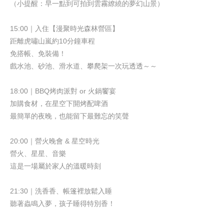
（小提醒：早一點到可拍到雲霧繚繞的夢幻山景）
15:00
｜入住【
漫聚時光森林營區
】
距離虎嘯山嵐約
10
分鐘車程
免搭帳、免裝備！
戲水池、砂池、滑水道、攀爬架一次玩透透～～
18:00
｜
BBQ
烤肉派對
or
火鍋饗宴
加購食材，在星空下開烤配啤酒
最簡單的夜晚，也能留下最難忘的笑聲
20:00
｜營火晚會
&
星空時光
營火、星星、音樂
這是一場屬於家人的溫暖時刻
21:30
｜洗香香、帳篷裡放鬆入睡
聽著蟲鳴入夢，孩子睡得特別香！