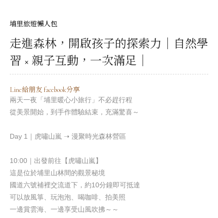
埔里旅遊懶人包
走進森林，開啟孩子的探索力｜自然學
習 × 親子互動，一次滿足｜
Line給朋友
facebook分享
兩天一夜「埔里暖心小旅行」不必趕行程
從美景開始，到手作體驗結束，充滿驚喜～
Day 1
｜虎嘯山嵐
➝ 漫聚時光森林營區
10:00
｜出發前往【虎嘯山嵐】
這是位於埔里山林間的觀景秘境
國道六號補裡交流道下，約
10
分鐘即可抵達
可以放風箏、玩泡泡、喝咖啡、拍美照
一邊賞雲海、一邊享受山風吹拂～～