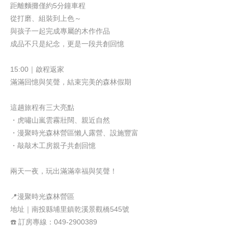
距離麵攤僅約
5
分鐘車程
從打磨、組裝到上色～
與孩子一起完成專屬的木作作品
成品不只是紀念，更是一段共創回憶
15:00
｜啟程返家
滿滿回憶與笑聲，結束完美的森林假期
這趟旅程有三大亮點
・虎嘯山嵐雲霧壯闊、親近自然
・
漫聚時光森林營區
懶人露營、設施豐富
・敲敲木工房親子共創回憶
兩天一夜，玩出滿滿幸福與笑聲！
📍
漫聚時光森林營區
地址｜南投縣埔里鎮乾溪景觀橋
545
號
☎️
訂房專線：
049-2900389