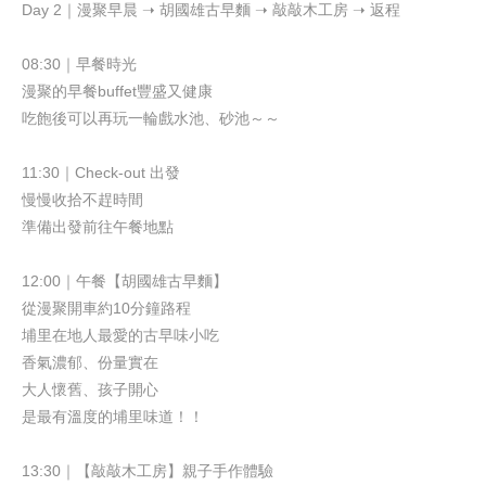
Day 2
｜漫聚早晨
➝
胡國雄古早麵
➝
敲敲木工房
➝
返程
08:30
｜早餐時光
漫聚
的早餐
buffet
豐盛又健康
吃飽後可以再玩一輪戲水池、砂池～～
11:30
｜
Check-out
出發
慢慢收拾不趕時間
準備出發前往午餐地點
12:00
｜午餐【胡國雄古早麵】
從漫聚開車約
10
分鐘路程
埔里在地人最愛的古早味小吃
香氣濃郁、份量實在
大人懷舊、孩子開心
是最有溫度的埔里味道！！
13:30
｜【敲敲木工房】親子手作體驗