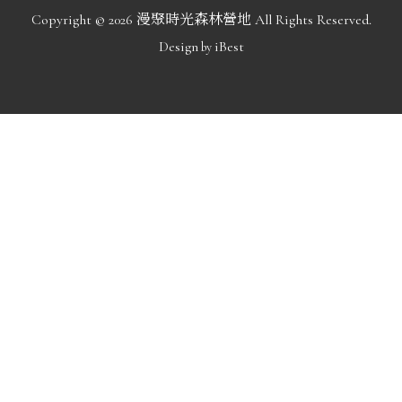
Copyright ©
2026
漫聚時光森林營地
All Rights Reserved.
Design
iBest
by