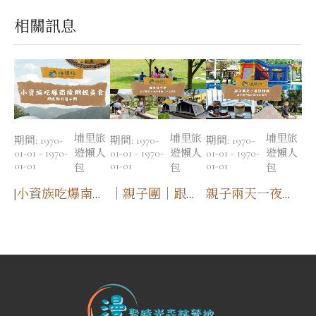
相關訊息
埔里旅
埔里旅
埔里旅
期間:
1970-
期間:
1970-
期間:
1970-
01-01 - 1970-
遊懶人
01-01 - 1970-
遊懶人
01-01 - 1970-
遊懶人
01-01
01-01
01-01
包
包
包
親子兩天一夜這樣玩｜屬於我們家的埔里小旅行｜
|小資族吃爆南投| 銅板美食 網友點名這三間
｜親子團｜跟著我們的行程一起出發吧！