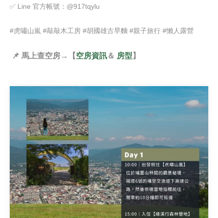
✅
Line
官方帳號：
@917tqylu
#
虎嘯山嵐
#
敲敲木工房
#
胡國雄古早麵
#
親子旅行
#
懶人露營
📌
馬上查空房
→
【
空房資訊
＆
房型
】