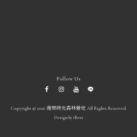
Follow Us
Copyright ©
2026
漫聚時光森林營地
All Rights Reserved.
Design
iBest
by