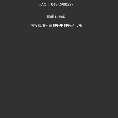
FAX：
049-2900328
綠溪行民宿
南投縣埔里鎮蜈蚣里蜈蚣路57號