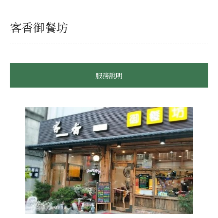
客香御餐坊
服務說明