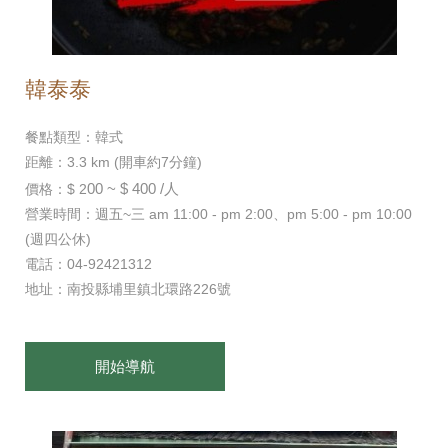
韓泰泰
餐點類型：韓式
距離：3.3 km (開車約7分鐘)
00 ~ $ 400 /人
價格：$ 2
營業時間：週五~三 am 11:00 - pm 2:00、pm 5:00 - pm 10:00
(週四公休)
電話：04-92421312
地址：南投縣埔里鎮北環路226號
開始導航