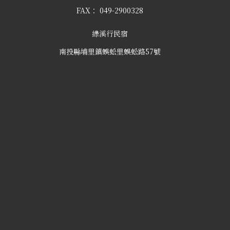
FAX：
049-2900328
綠溪行民宿
南投縣埔里鎮蜈蚣里蜈蚣路57號