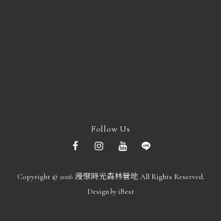
Follow Us
Copyright ©
2026
漫聚時光森林營地
All Rights Reserved.
Design
iBest
by