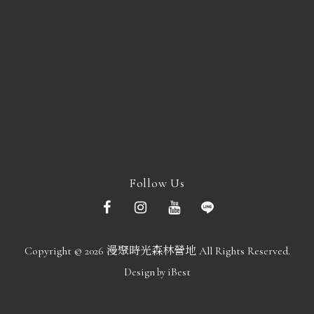
Follow Us
Copyright ©
2026
漫聚時光森林營地
All Rights Reserved.
Design
iBest
by