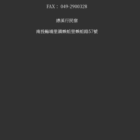
FAX：
049-2900328
綠溪行民宿
南投縣埔里鎮蜈蚣里蜈蚣路57號